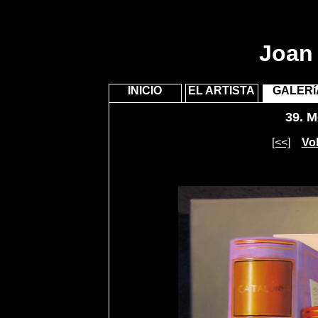
Joan 
INICIO
EL ARTISTA
GALERí
39.
Mé
[<<]
Vol