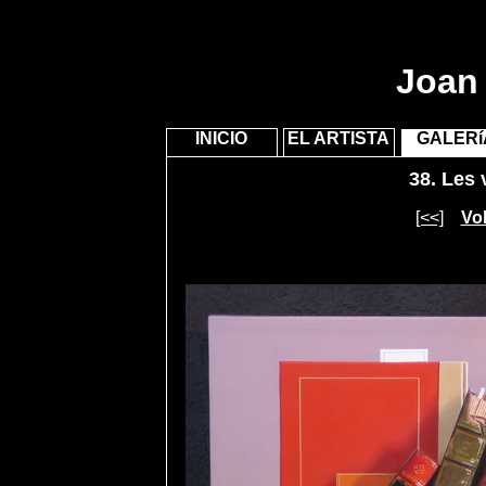
Joan 
INICIO
EL ARTISTA
GALERí
38.
Les v
[<<]
Vol