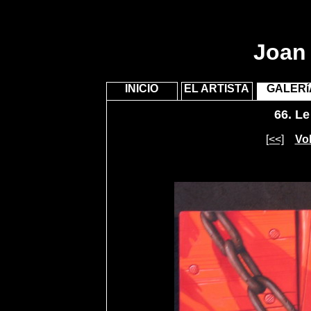
Joan 
INICIO
EL ARTISTA
GALERí
66.
Le 
[<<]
Vol