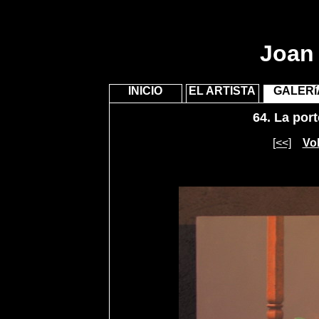
Joan 
INICIO
EL ARTISTA
GALERí
64.
La port
[<<]
Vol