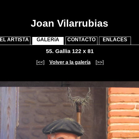
"/>
"/>
Joan Vilarrubias
EL ARTISTA
GALERíA
CONTACTO
ENLACES
55.
Gallia 122 x 81
[<<]
Volver a la galería
[>>]