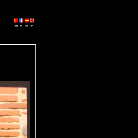
cat
fr
es
en