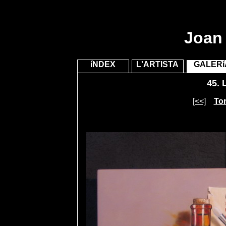
Joan 
íNDEX
L'ARTISTA
GALERí
45.
L
[<<]
Tor