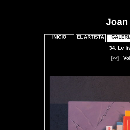
Joan 
INICIO
EL ARTISTA
GALERí
34.
Le li
[<<]
Vol