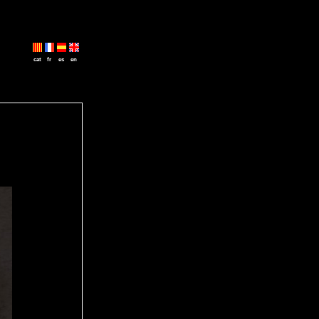
cat
fr
es
en