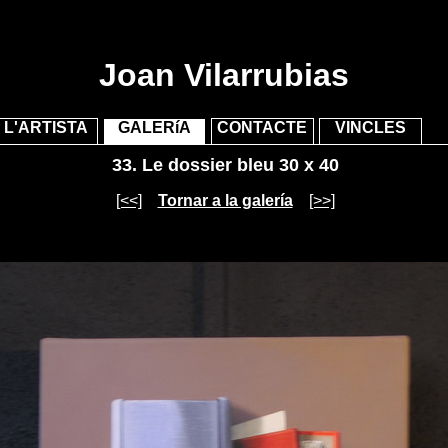
"/>
"/>
Joan Vilarrubias
L'ARTISTA
GALERíA
CONTACTE
VINCLES
33.
Le dossier bleu 30 x 40
[<<]
Tornar a la galería
[>>]