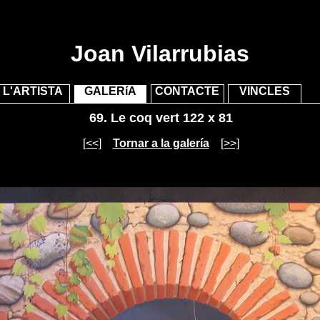
"/>
"/>
Joan Vilarrubias
L'ARTISTA
GALERíA
CONTACTE
VINCLES
69.
Le coq vert 122 x 81
[<<]
Tornar a la galería
[>>]