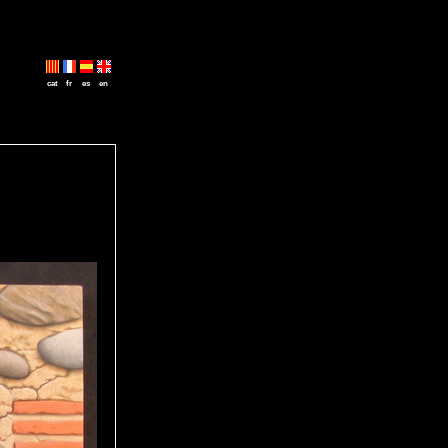
cat
fr
es
en