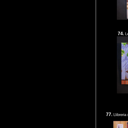
74.
L
77.
Llibreria