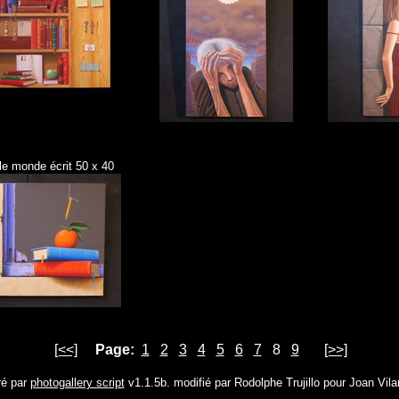
le monde écrit 50 x 40
[<<]
Page:
1
2
3
4
5
6
7
8
9
[>>]
é par
photogallery script
v1.1.5b. modifié par Rodolphe Trujillo pour Joan Vila