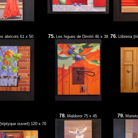
75.
76.
es abricots 61 x 50
Les higues de Dimitri 46 x 38
Llibreria (t
78.
79.
Maldoror 75 x 45
Mariet
 (triptyque ouvert) 120 x 70