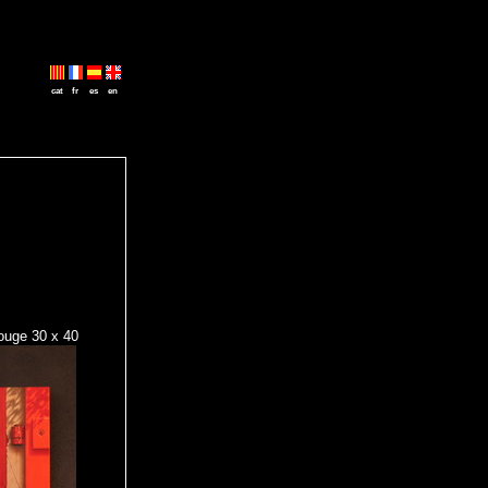
cat
fr
es
en
rouge 30 x 40