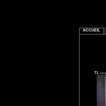
ACCUEIL
71.
Le p